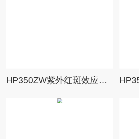
HP350ZW紫外红斑效应光谱辐照计